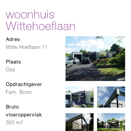
woonhuis
Wittehoeflaan
Adres
Witte Hoeflaan 11
Plaats
Oss
Opdrachtgever
Fam. Boon
Bruto
vloeroppervlak
2
350 m