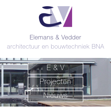
Elemans & Vedder
architectuur en bouwtechniek BNA
E & V
Projecten
Nieuws