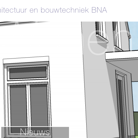
itectuur en bouwtechniek BNA
Wonen
Nieuws