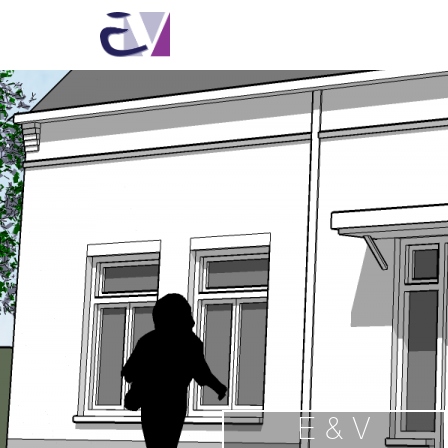
E & V