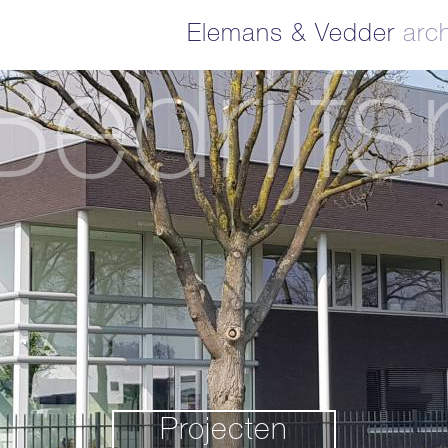
Elemans & Vedder
arch
edrijfs
Projecten