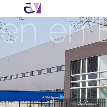
en en B
E & V