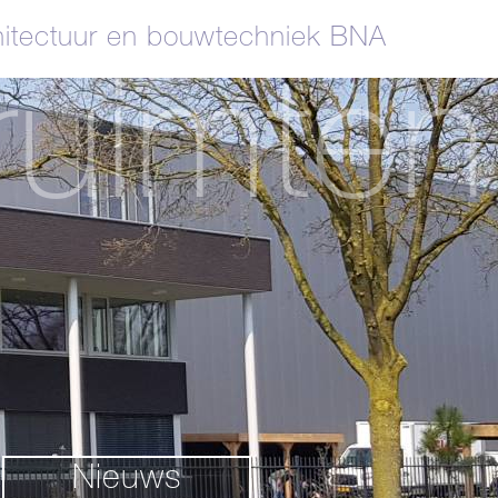
itectuur en bouwtechniek BNA
ruimten
Nieuws